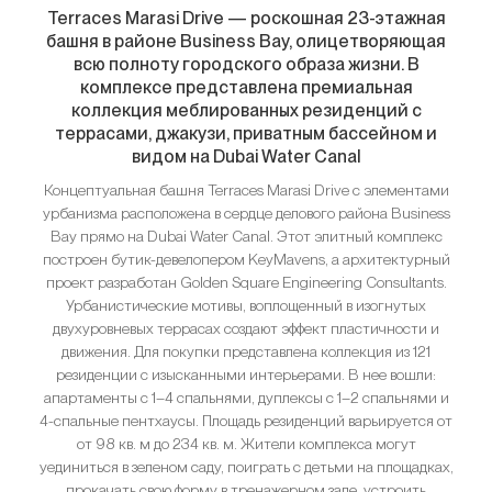
Terraces Marasi Drive — роскошная 23-этажная
башня в районе Business Bay, олицетворяющая
всю полноту городского образа жизни. В
комплексе представлена премиальная
коллекция меблированных резиденций с
террасами, джакузи, приватным бассейном и
видом на Dubai Water Canal
Концептуальная башня Terraces Marasi Drive с элементами
урбанизма расположена в сердце делового района Business
Bay прямо на Dubai Water Canal. Этот элитный комплекс
построен бутик-девелопером KeyMavens, а архитектурный
проект разработан Golden Square Engineering Consultants.
Урбанистические мотивы, воплощенный в изогнутых
двухуровневых террасах создают эффект пластичности и
движения. Для покупки представлена коллекция из 121
резиденции с изысканными интерьерами. В нее вошли:
апартаменты с 1–4 спальнями, дуплексы с 1–2 спальнями и
4-спальные пентхаусы. Площадь резиденций варьируется от
от 98 кв. м до 234 кв. м. Жители комплекса могут
уединиться в зеленом саду, поиграть с детьми на площадках,
прокачать свою форму в тренажерном зале, устроить