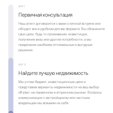
Ищете выгодный вариант для
Оставить заявку
цене
инвестиций?
ШАГ 1.
Первичная консультация
Мы поможем вам приобрести актив, который растёт в
Оставить заявку
цене
Наш агент договорится с вами о личной встрече или
обсудит все в удобном для вас формате. Вы обозначите
свои цели, будь то проживание, инвестиции,
Оставить заявку
получение визы или другие потребности, а мы
предложим наиболее оптимальные и выгодные
решения.
ШАГ 2.
Найдите лучшую недвижимость
Мы учтем бюджет, инвестиционные цели и
представим варианты недвижимости на ваш выбор:
off-plan, на первичном и вторичном рынках. Вопросы
коммуникации с застройщиком или частным
владельцем мы возьмем на себя.