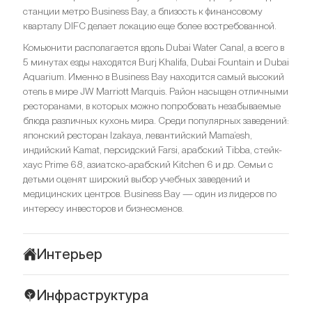
станции метро Business Bay, а близость к финансовому
кварталу DIFC делает локацию еще более востребованной.
Комьюнити располагается вдоль Dubai Water Canal, а всего в
5 минутах езды находятся Burj Khalifa, Dubai Fountain и Dubai
Aquarium. Именно в Business Bay находится самый высокий
отель в мире JW Marriott Marquis. Район насыщен отличными
ресторанами, в которых можно попробовать незабываемые
блюда различных кухонь мира. Среди популярных заведений:
японский ресторан Izakaya, левантийский Mama’esh,
индийский Kamat, персидский Farsi, арабский Tibba, стейк-
хаус Prime 68, азиатско-арабский Kitchen 6 и др. Семьи с
детьми оценят широкий выбор учебных заведений и
медицинских центров. Business Bay — один из лидеров по
интересу инвесторов и бизнесменов.
Интерьер
Интерьеры в Terraces Marasi Drive — гармония стиля,
Инфраструктура
изысканности и вкуса. Для отделки выбраны дорогие,
качественные материалы: натуральное дерево, мрамор,