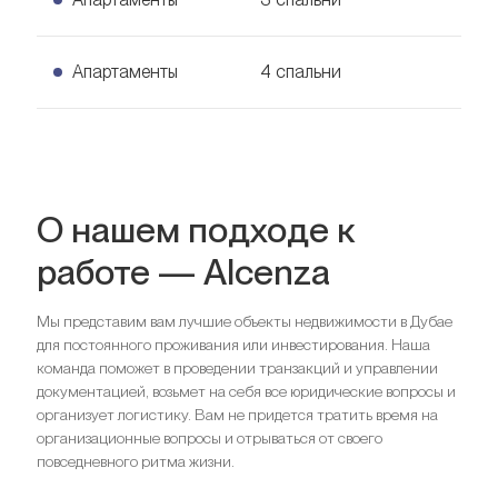
2 спальни Апартаменты
Узнать цену
3 спальни Апартаменты
Апартаменты
4 спальни
Узнать цену
4 спальни Апартаменты
Узнать цену
О нашем подходе к
работе — Alcenza
Спальни
2
Мы представим вам лучшие объекты недвижимости в Дубае
для постоянного проживания или инвестирования. Наша
Ищете выгодный вариант для
Спальни
3
команда поможет в проведении транзакций и управлении
инвестиций?
документацией, возьмет на себя все юридические вопросы и
организует логистику. Вам не придется тратить время на
Мы поможем вам приобрести актив, который растёт в
Ищете выгодный вариант для
Спальни
4
организационные вопросы и отрываться от своего
цене
инвестиций?
повседневного ритма жизни.
Мы поможем вам приобрести актив, который растёт в