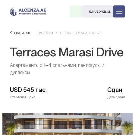
RU
/
USD
/
КВ. М.
ГЛАВНАЯ
ПРОЕКТЫ
TERRACES MARASI DRIVE
Terraces Marasi Drive
Апартаменты с 1–4 спальнями, пентхаусы и
дуплексы
R
USD
545 тыс.
Сдан
Стартовая цена
Дата сдачи
В. М.