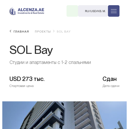
RU
/
USD
/
КВ. М.
ГЛАВНАЯ
ПРОЕКТЫ
SOL BAY
SOL Bay
Студии и апартаменты с 1-2 спальнями
USD
273 тыс.
Сдан
R
Стартовая цена
Дата сдачи
В. М.