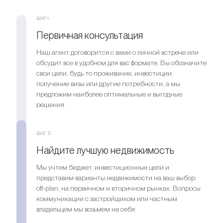
Мы поможем вам приобрести актив, который растёт в
Ищете выгодный вариант для
ШАГ 1.
цене
инвестиций?
Первичная консультация
Мы поможем вам приобрести актив, который растёт в
Наш агент договорится с вами о личной встрече или
Оставить заявку
цене
обсудит все в удобном для вас формате. Вы обозначите
свои цели, будь то проживание, инвестиции,
получение визы или другие потребности, а мы
Оставить заявку
предложим наиболее оптимальные и выгодные
решения.
ШАГ 2.
Найдите лучшую недвижимость
Мы учтем бюджет, инвестиционные цели и
представим варианты недвижимости на ваш выбор:
off-plan, на первичном и вторичном рынках. Вопросы
коммуникации с застройщиком или частным
владельцем мы возьмем на себя.