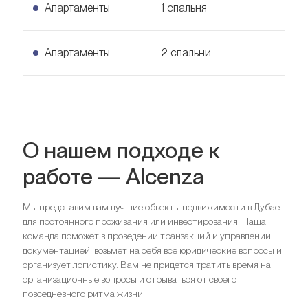
Апартаменты
1 спальня
1 спальня Апартаменты
Апартаменты
2 спальни
Узнать цену
81
кв. м.
2 спальни Апартаменты
Узнать цену
136
кв. м.
О нашем подходе к
работе — Alcenza
Мы представим вам лучшие объекты недвижимости в Дубае
для постоянного проживания или инвестирования. Наша
Спальни
1
команда поможет в проведении транзакций и управлении
Ванные комнаты
1
документацией, возьмет на себя все юридические вопросы и
организует логистику. Вам не придется тратить время на
Спальни
2
организационные вопросы и отрываться от своего
Ищете выгодный вариант для
Ванные комнаты
2
повседневного ритма жизни.
инвестиций?