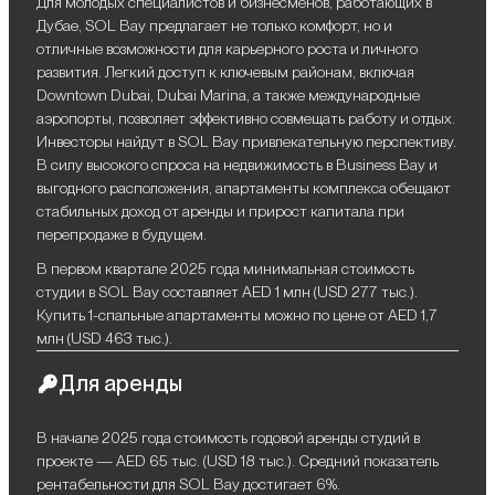
Для молодых специалистов и бизнесменов, работающих в
Дубае, SOL Bay предлагает не только комфорт, но и
отличные возможности для карьерного роста и личного
развития. Легкий доступ к ключевым районам, включая
Downtown Dubai, Dubai Marina, а также международные
аэропорты, позволяет эффективно совмещать работу и отдых.
Инвесторы найдут в SOL Bay привлекательную перспективу.
В силу высокого спроса на недвижимость в Business Bay и
выгодного расположения, апартаменты комплекса обещают
стабильных доход от аренды и прирост капитала при
перепродаже в будущем.
В первом квартале 2025 года минимальная стоимость
студии в SOL Bay составляет AED 1 млн (USD 277 тыс.).
Купить 1-спальные апартаменты можно по цене от AED 1,7
млн (USD 463 тыс.).
Для аренды
В начале 2025 года стоимость годовой аренды студий в
проекте — AED 65 тыс. (USD 18 тыс.). Средний показатель
рентабельности для SOL Bay достигает 6%.