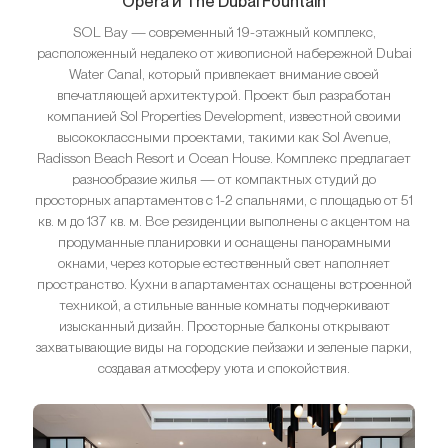
Opera и The Dubai Fountain
SOL Bay — современный 19-этажный комплекс,
расположенный недалеко от живописной набережной Dubai
Water Canal, который привлекает внимание своей
впечатляющей архитектурой. Проект был разработан
компанией Sol Properties Development, известной своими
высококлассными проектами, такими как Sol Avenue,
Radisson Beach Resort и Ocean House. Комплекс предлагает
разнообразие жилья — от компактных студий до
просторных апартаментов с 1-2 спальнями, с площадью от 51
кв. м до 137 кв. м. Все резиденции выполнены с акцентом на
продуманные планировки и оснащены панорамными
окнами, через которые естественный свет наполняет
пространство. Кухни в апартаментах оснащены встроенной
техникой, а стильные ванные комнаты подчеркивают
изысканный дизайн. Просторные балконы открывают
захватывающие виды на городские пейзажи и зеленые парки,
создавая атмосферу уюта и спокойствия.