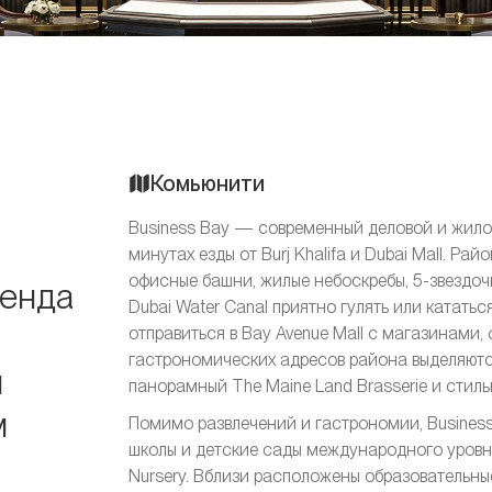
Комьюнити
Business Bay — современный деловой и жилой
минутах езды от Burj Khalifa и Dubai Mall. Р
офисные башни, жилые небоскребы, 5-звездо
ренда
Dubai Water Canal приятно гулять или кататьс
отправиться в Bay Avenue Mall с магазинами,
гастрономических адресов района выделяются
м
панорамный The Maine Land Brasserie и стил
м
Помимо развлечений и гастрономии, Business
школы и детские сады международного уровня,
Nursery. Вблизи расположены образовательны