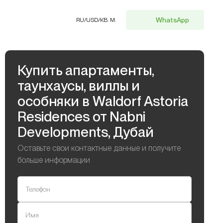
WhatsApp
RU
/
USD
/
КВ. М.
Купить апартаменты,
таунхаусы, виллы и
особняки в Waldorf Astoria
Residences от Nabni
Developments, Дубай
Оставьте свои контактные данные и получите
больше информации
Телефон
Имя