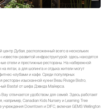
 центр Дубая, расположенный всего в нескольких
айон известен развитой инфраструктурой: здесь находятся
чные отели и престижные рестораны. На набережной
я на яхтах, а для шопинга и отдыха жители могут
 фитнес-клубами и кафе. Среди популярных
 ресторан изысканной кухни Beau Rivage Bistro,
ьный Basta! от шефа Дэвида Майерса.
 Bay отличается удобством для семей. Здесь работают
 например, Canadian Kids Nursery и Learning Tree
е учреждения Downtown и DIFC, включая GEMS Wellington