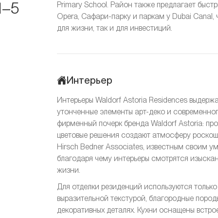
1–5
Primary School. Район также предлагает быст
Opera, Сафари-парку и паркам у Dubai Canal,
для жизни, так и для инвестиций.
Интерьер
Интерьеры Waldorf Astoria Residences выдерж
утонченные элементы арт-деко и современно
фирменный почерк бренда Waldorf Astoria: п
цветовые решения создают атмосферу роско
Hirsch Bedner Associates, известным своим 
благодаря чему интерьеры смотрятся изыска
жизни.
Для отделки резиденций используются только
выразительной текстурой, благородные пород
декоративных деталях. Кухни оснащены встро