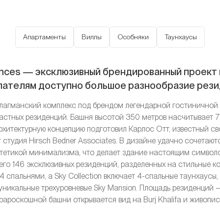
Апартаменты
Виллы
Особняки
Таунхаусы
dences — эксклюзивный брендированный проект в
ателям доступно большое разнообразие рези
флагманский комплекс под брендом легендарной гостиничной 
астных резиденций. Башня высотой 350 метров насчитывает 7
рхитектурную концепцию подготовил Карлос Отт, известный св
 студия Hirsch Bedner Associates. В дизайне удачно сочетаютс
стетикой минимализма, что делает здание настоящим символо
го 146 эксклюзивных резиденций, разделенных на стильные колл
 спальнями, а Sky Collection включает 4-спальные таунхаусы,
никальные трехуровневые Sky Mansion. Площадь резиденций — от
ароскошной башни открывается вид на Burj Khalifa и живопис