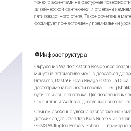
тонах с акцентами на фактурные поверхност
дизайнерской сантехники и отделаны камнем
пятизвездочного отеля. Такое сочетание мат
формирует по-настоящему премиальный уров
Инфраструктура
Окружение Waldorf Astoria Residences созда
минут на автомобиле можно добраться до пре
Brasserie, Basta! и Beau Rivage Bistro на Dub
достопримечательности города — Burj Khalifa,
бутиков и зон для отдыха. Для повседневных 
Choithrams и Waitrose, доступные всего за не
Семьям особенно удобно расположение комп
детских садов Canadian Kids Nursery и Learni
GEMS Wellington Primary School — примерно за