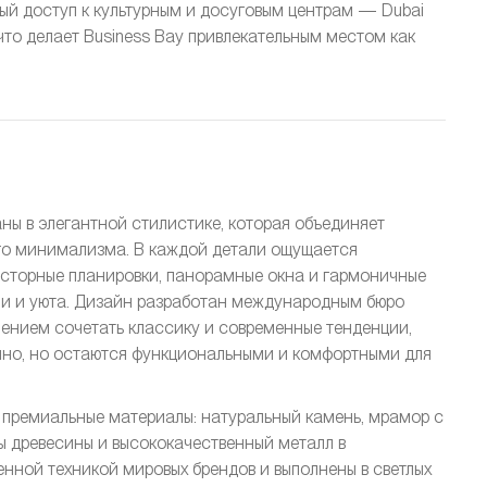
рый доступ к культурным и досуговым центрам — Dubai
 что делает Business Bay привлекательным местом как
аны в элегантной стилистике, которая объединяет
го минимализма. В каждой детали ощущается
росторные планировки, панорамные окна и гармоничные
ши и уюта. Дизайн разработан международным бюро
умением сочетать классику и современные тенденции,
нно, но остаются функциональными и комфортными для
 премиальные материалы: натуральный камень, мрамор с
ы древесины и высококачественный металл в
енной техникой мировых брендов и выполнены в светлых